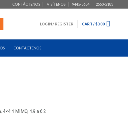
CONTÁCTENOS
VISÍTENOS
9445-5654
2550-2183
LOGIN / REGISTER
CART /
$
0.00
TOS
CONTÁCTENOS
 4×4:4 MIMO, 4.9 a 6.2