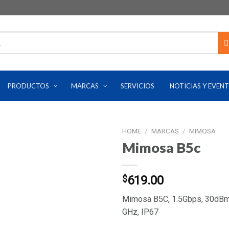
PRODUCTOS
MARCAS
SERVICIOS
NOTICIAS Y EVEN
HOME
/
MARCAS
/
MIMOSA
Mimosa B5c
$
619.00
Mimosa B5C, 1.5Gbps, 30dBm,
GHz, IP67