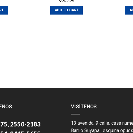
$
329.00
RT
ADD TO CART
A
ENOS
VISÍTENOS
13 avenida, 9 calle, casa nume
75, 2550-2183
Barrio Suyapa , esquina opues