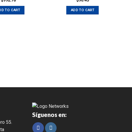
$
992.78
$
90.45
DD TO CART
ADD TO CART
Síguenos en:
ro 55.
ta