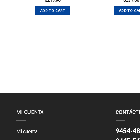
$
219.00
$
279.00
ADD TO CART
ADD TO CA
MI CUENTA
CONTÁCT
9454-48
Mi cuenta