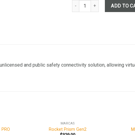
Mimosa B5c quantity
ADD TO C
licensed and public safety connectivity solution, allowing virtu
MARCAS
h PRO
Rocket Prism Gen2
M