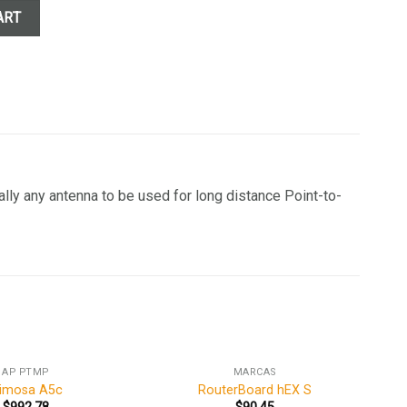
ART
ally any antenna to be used for long distance Point-to-
AP PTMP
MARCAS
imosa A5c
RouterBoard hEX S