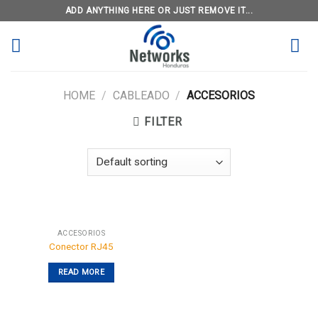
Skip
ADD ANYTHING HERE OR JUST REMOVE IT...
to
content
HOME
/
CABLEADO
/
ACCESORIOS
FILTER
ACCESORIOS
Conector RJ45
READ MORE