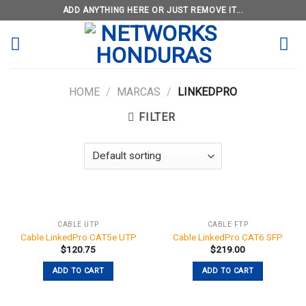
Skip
ADD ANYTHING HERE OR JUST REMOVE IT...
to
content
HOME
/
MARCAS
/
LINKEDPRO
FILTER
CABLE UTP
CABLE FTP
Cable LinkedPro CAT5e UTP
Cable LinkedPro CAT6 SFP
$
120.75
$
219.00
ADD TO CART
ADD TO CART