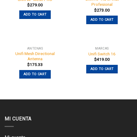
Profesional
$
279.00
$
273.00
ADD TO CART
ADD TO CART
ANTENAS
MARCAS
Unifi Mesh Directional
Unifi Switch 16
Antenna
$
419.00
$
175.33
ADD TO CART
ADD TO CART
MI CUENTA