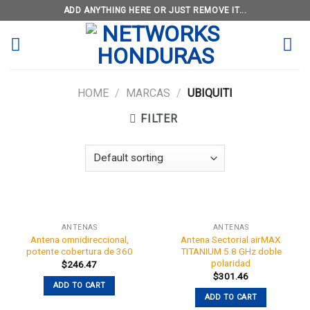
Skip
ADD ANYTHING HERE OR JUST REMOVE IT...
to
content
HOME
/
MARCAS
/
UBIQUITI
FILTER
ANTENAS
ANTENAS
Antena omnidireccional,
Antena Sectorial airMAX
potente cobertura de 360
TITANIUM 5.8 GHz doble
polaridad
$
246.47
$
301.46
ADD TO CART
ADD TO CART