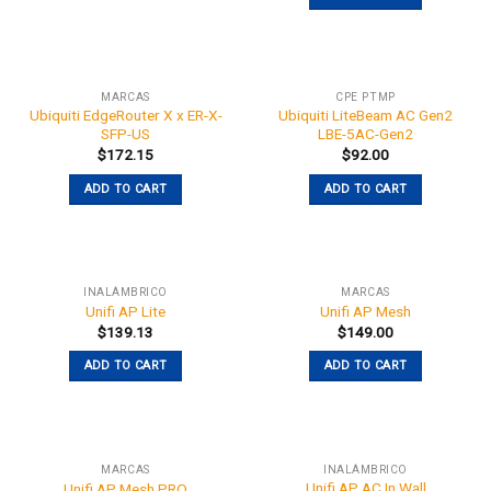
MARCAS
CPE PTMP
Ubiquiti EdgeRouter X x ER-X-
Ubiquiti LiteBeam AC Gen2
SFP-US
LBE-5AC-Gen2
$
172.15
$
92.00
ADD TO CART
ADD TO CART
INALÁMBRICO
MARCAS
Unifi AP Lite
Unifi AP Mesh
$
139.13
$
149.00
ADD TO CART
ADD TO CART
MARCAS
INALÁMBRICO
Unifi AP AC In Wall
Unifi AP Mesh PRO