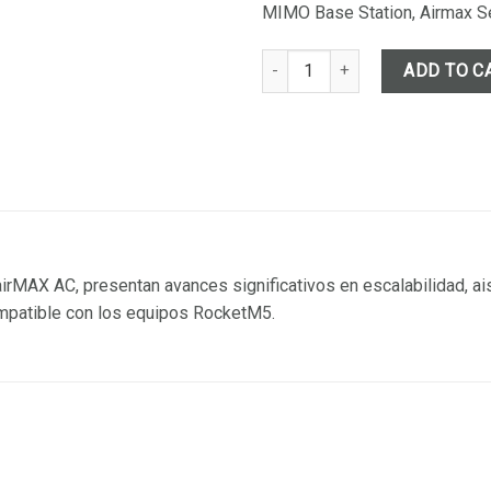
MIMO Base Station, Airmax Se
Antena sectorial para estacione
ADD TO C
airMAX AC, presentan avances significativos en escalabilidad, ai
patible con los equipos RocketM5.