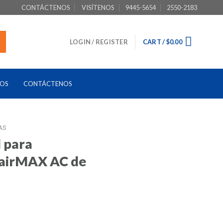
CONTÁCTENOS
VISÍTENOS
9445-5654
2550-2183
LOGIN / REGISTER
CART /
$
0.00
TOS
CONTÁCTENOS
AS
 para
 airMAX AC de