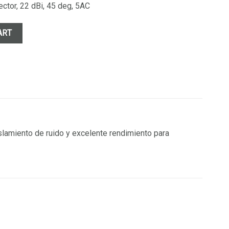
ctor, 22 dBi, 45 deg, 5AC
s base airMAX AC de 45° quantity
ART
slamiento de ruido y excelente rendimiento para