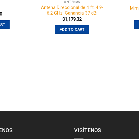
S
ANTENAS
Antena Direccional de 4 ft, 4.9-
Mim
6.2 GHz, Ganancia 37 dBi
00
$
1,179.32
ART
ADD TO CART
ENOS
VISÍTENOS