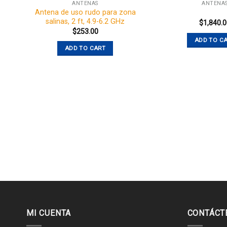
ANTENAS
ANTENA
Antena de uso rudo para zona
salinas, 2 ft, 4.9-6.2 GHz
$
1,840.
$
253.00
ADD TO C
ADD TO CART
MI CUENTA
CONTÁCT