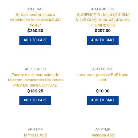
ANTENAS
INALÁMBRICO
Antena sectorial para
AUDIENCE Tri-band (2.4 GHz
estaciones base airMAX AC
& 2×5 GHz) Home AP, 4Cores,
de 45°
716MHz CPU
$
260.50
$
207.00
ADD TO CART
ADD TO CART
ACCESORIOS
ACCESORIOS
Fuente de alimentación de
Low-cost passive PoE base
telecomunicaciones Hot Swap
unit
-48V DC para CCR1072.
$
132.25
$
10.00
ADD TO CART
ADD TO CART
AP PTMP
AP PTMP
Mimosa A5c
Mimosa A5x