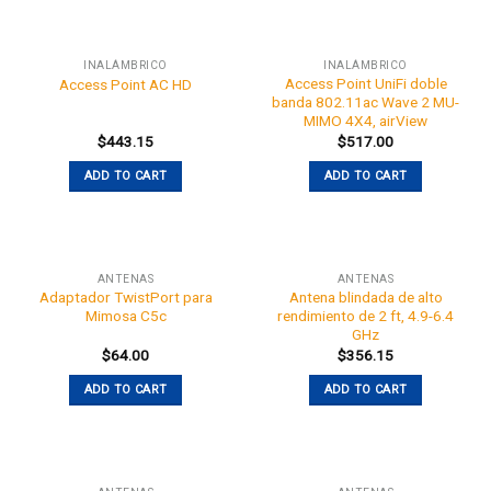
INALÁMBRICO
INALÁMBRICO
Access Point UniFi doble
Access Point AC HD
banda 802.11ac Wave 2 MU-
MIMO 4X4, airView
$
443.15
$
517.00
ADD TO CART
ADD TO CART
ANTENAS
ANTENAS
Adaptador TwistPort para
Antena blindada de alto
Mimosa C5c
rendimiento de 2 ft, 4.9-6.4
GHz
$
64.00
$
356.15
ADD TO CART
ADD TO CART