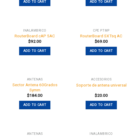
ADD TO CART
ADD TO CART
INALÁMBRICO
CPE PTMP
RouterBoard cAP 5AC
RouterBoard SXTsq AC
$
92.00
$
69.00
ADD TO CART
ADD TO CART
ANTENAS
ACCESORIOS
Sector Antena 60Grados
Soporte de antena universal
Symm
$
184.00
$
20.00
ADD TO CART
ADD TO CART
ANTENAS
INALÁMBRICO