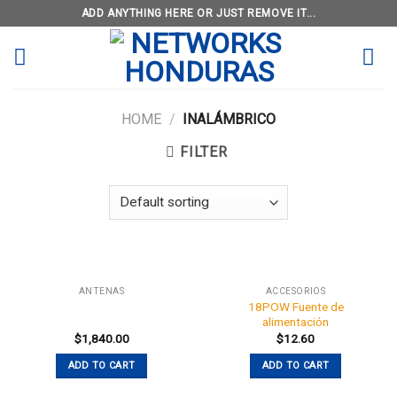
Skip
ADD ANYTHING HERE OR JUST REMOVE IT...
to
content
HOME
/
INALÁMBRICO
FILTER
ANTENAS
ACCESORIOS
18POW Fuente de
alimentación
$
1,840.00
$
12.60
ADD TO CART
ADD TO CART