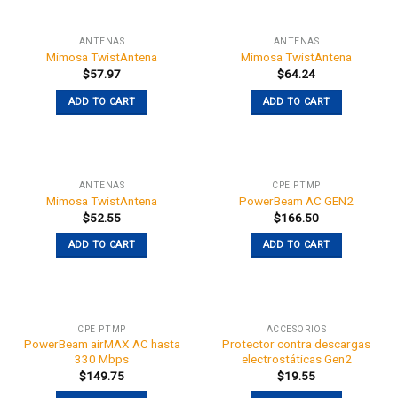
ANTENAS
ANTENAS
Mimosa TwistAntena
Mimosa TwistAntena
$
57.97
$
64.24
ADD TO CART
ADD TO CART
ANTENAS
CPE PTMP
Mimosa TwistAntena
PowerBeam AC GEN2
$
52.55
$
166.50
ADD TO CART
ADD TO CART
CPE PTMP
ACCESORIOS
PowerBeam airMAX AC hasta
Protector contra descargas
330 Mbps
electrostáticas Gen2
$
149.75
$
19.55