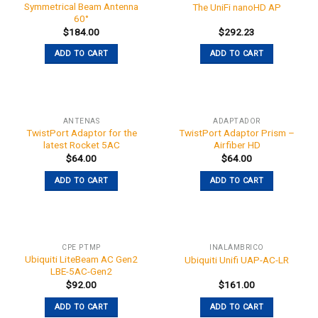
Symmetrical Beam Antenna
The UniFi nanoHD AP
60°
$
184.00
$
292.23
ADD TO CART
ADD TO CART
ANTENAS
ADAPTADOR
TwistPort Adaptor for the
TwistPort Adaptor Prism –
latest Rocket 5AC
Airfiber HD
$
64.00
$
64.00
ADD TO CART
ADD TO CART
CPE PTMP
INALÁMBRICO
Ubiquiti LiteBeam AC Gen2
Ubiquiti Unifi UAP-AC-LR
LBE-5AC-Gen2
$
92.00
$
161.00
ADD TO CART
ADD TO CART