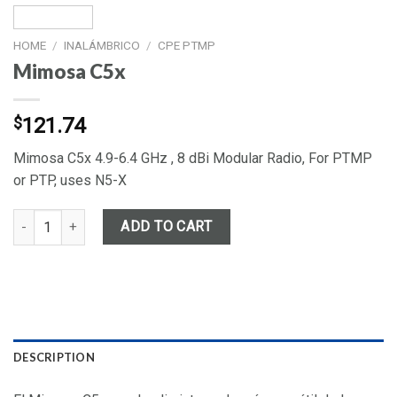
HOME
/
INALÁMBRICO
/
CPE PTMP
Mimosa C5x
$
121.74
Mimosa C5x 4.9-6.4 GHz , 8 dBi Modular Radio, For PTMP
or PTP, uses N5-X
Mimosa C5x quantity
ADD TO CART
DESCRIPTION