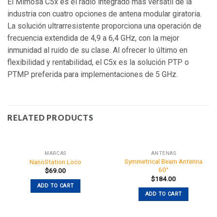
El Mimosa C5x es el radio integrado más versátil de la
industria con cuatro opciones de antena modular giratoria.
La solución ultrarresistente proporciona una operación de
frecuencia extendida de 4,9 a 6,4 GHz, con la mejor
inmunidad al ruido de su clase. Al ofrecer lo último en
flexibilidad y rentabilidad, el C5x es la solución PTP o
PTMP preferida para implementaciones de 5 GHz.
RELATED PRODUCTS
MARCAS
ANTENAS
Symmetrical Beam Antenna
NanoStation Loco
60°
$
69.00
$
184.00
ADD TO CART
ADD TO CART