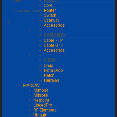
REDES
Core
Router
No products in the cart.
Switch
Gateway
Accesorios
CABLEADO
Cable FTP
Cable UTP
Accesorios
FIBRA
Onus
Fibra Drop
Patch
Herrajes
MARCAS
Mimosa
Mikrotik
Netpoint
LinkedPro
RF Elements
Ubiquiti