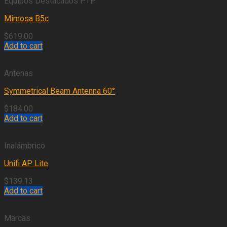
Equipos Destacados PTP
Mimosa B5c
$
619.00
Add to cart
Antenas
Symmetrical Beam Antenna 60°
$
184.00
Add to cart
Inalámbrico
Unifi AP Lite
$
139.13
Add to cart
Marcas