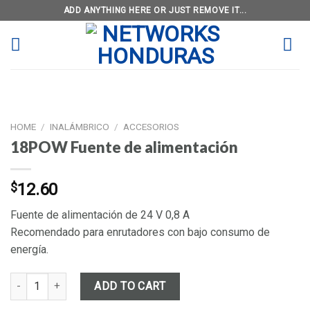
Skip
ADD ANYTHING HERE OR JUST REMOVE IT...
to
content
HOME
/
INALÁMBRICO
/
ACCESORIOS
18POW Fuente de alimentación
$
12.60
Fuente de alimentación de 24 V 0,8 A
Recomendado para enrutadores con bajo consumo de
energía.
18POW Fuente de alimentación quantity
ADD TO CART