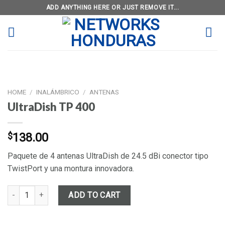
Skip
ADD ANYTHING HERE OR JUST REMOVE IT...
to
content
HOME
/
INALÁMBRICO
/
ANTENAS
UltraDish TP 400
$
138.00
Paquete de 4 antenas UltraDish de 24.5 dBi conector tipo
TwistPort y una montura innovadora.
UltraDish TP 400 quantity
ADD TO CART