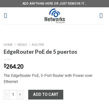
Skip
ADD ANYTHING HERE OR JUST REMOVE IT...
to
content
HOME
/
REDES
/
ROUTER
EdgeRouter PoE de 5 puertos
$
264.20
The EdgeRouter PoE, 5-Port Router with Power over
Ethernet
EdgeRouter PoE de 5 puertos quantity
ADD TO CART