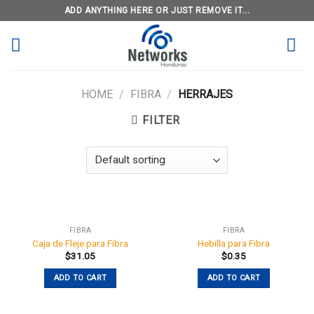
Skip
ADD ANYTHING HERE OR JUST REMOVE IT...
to
content
HOME
/
FIBRA
/
HERRAJES
FILTER
FIBRA
FIBRA
Caja de Fleje para Fibra
Hebilla para Fibra
$
31.05
$
0.35
ADD TO CART
ADD TO CART