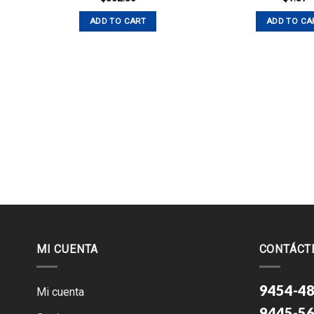
ADD TO CART
ADD TO CA
MI CUENTA
CONTÁCT
9454-48
Mi cuenta
9445-56