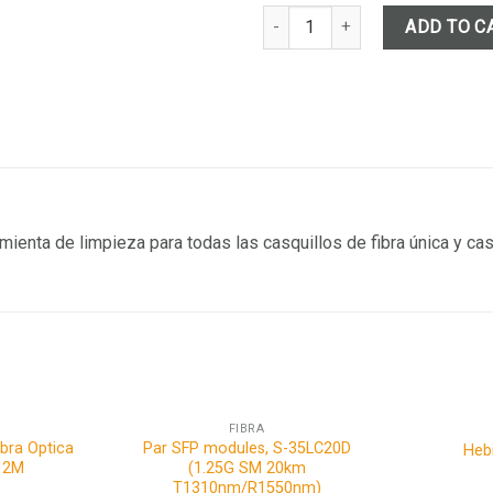
Limpiador de Conector Óptico ti
ADD TO C
amienta de limpieza para todas las casquillos de fibra única y c
FIBRA
bra Optica
Par SFP modules, S-35LC20D
Hebi
 2M
(1.25G SM 20km
T1310nm/R1550nm)