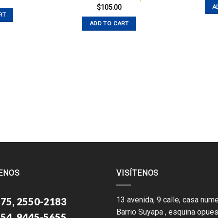
$
105.00
A
RT
ADD TO CART
ENOS
VISÍTENOS
13 avenida, 9 calle, casa nume
75, 2550-2183
Barrio Suyapa , esquina opues
54, 9445-5655