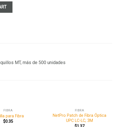
po Cassette quantity
ART
asquillos MT, más de 500 unidades
FIBRA
FIBRA
NetPro Patch de Fibra Óptica
lla para Fibra
UPC LC-LC, 3M
$
0.35
$
1.37