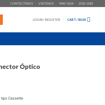
CONTÁCTENOS
VISÍTENOS
9445-5654
2550-2183
LOGIN / REGISTER
CART /
$
0.00
nector Óptico
 tipo Cassette