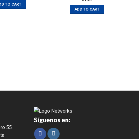
DD TO CART
ADD TO CART
Síguenos en:
ro 55.
ta