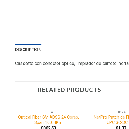
DESCRIPTION
Cassette con conector óptico, limpiador de carrete, herr
RELATED PRODUCTS
FIBRA
FIBRA
Optical Fiber SM ADSS 24 Cores,
NetPro Patch de Fi
Span 100, 4Km
UPC SC-SC,
$
862.50
$
1.37