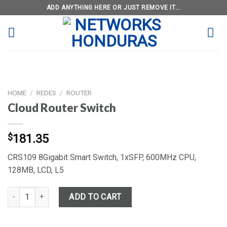
Skip
ADD ANYTHING HERE OR JUST REMOVE IT...
to
content
HOME
/
REDES
/
ROUTER
Cloud Router Switch
$
181.35
CRS109 8Gigabit Smart Switch, 1xSFP, 600MHz CPU,
128MB, LCD, L5
Cloud Router Switch quantity
ADD TO CART